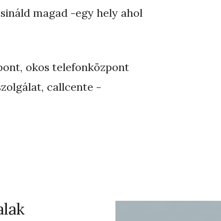
csináld magad -egy hely ahol
pont, okos telefonközpont
zolgálat, callcente -
alak