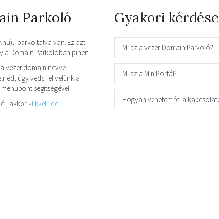
ain Parkoló
Gyakori kérdése
r.hu), parkoltatva van. Ez azt
Mi az a vezer Domain Parkoló?
így a Domain Parkolóban pihen.
 a vezer domain névvel
Mi az a MiniPortál?
néd, úgy vedd fel velünk a
t menüpont segítségével.
Hogyan vehetem fel a kapcsolat
él, akkor
klikkelj ide...