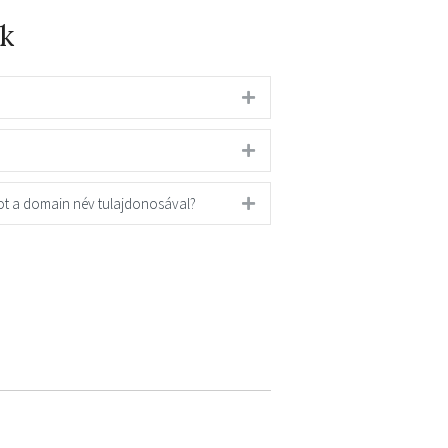
k
ot a domain név tulajdonosával?