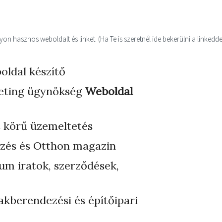
n hasznos weboldalt és linket. (Ha Te is szeretnél ide bekerülni a linkedde
oldal készítő
eting ügynökség
Weboldal
s körű üzemeltetés
zés és Otthon magazin
ium iratok, szerződések,
akberendezési és építőipari