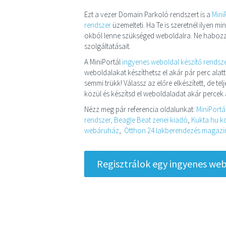
Ezt a vezer Domain Parkoló rendszert is a
Mini
rendszer
üzemelteti. Ha Te is szeretnél ilyen 
okból lenne szükséged weboldalra. Ne habozz
szolgáltatásait.
A MiniPortál
ingyenes weboldal készítő rendsz
weboldalakat készíthetsz el akár pár perc alatt
semmi trükk! Válassz az előre elkészített, de t
közül és készítsd el weboldaladat akár percek a
Nézz meg pár referencia oldalunkat:
MiniPortá
rendszer,
Beagle Beat zenei kiadó
,
Kukta.hu ko
webáruház
,
Otthon 24 lakberendezés magazin 
Regisztrálok egy ingyenes webo