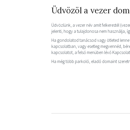
Üdvözöl a vezer dom
Üdvözlünk, a vezer név amit felkerestél (veze
jelenti, hogy a tulajdonosa nem használja, 
Ha gondolatod tanácsod vagy ötleted lenne
kapcsolatban, vagy esetleg megvennéd, bérel
kapcsolatot, a felső menüben lévő Kapcsola
Ha még több parkoló, eladó domaint szeretn