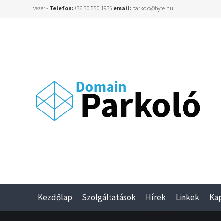
vezer -
Telefon:
+36 30 550 1935
email:
parkolo@byte.hu
Kezdőlap
Szolgáltatások
Hírek
Linkek
Ka