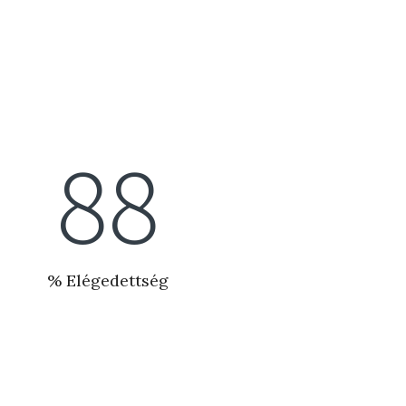
100
% Elégedettség