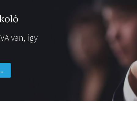
koló
VA van, így
..