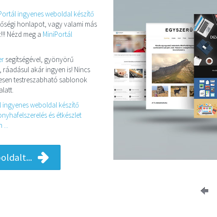
Portál ingyenes weboldal készítő
minőségi honlapot, vagy valami más
!!! Nézd meg a
MiniPortál
er
segítségével, gyönyörű
, ráadásul akár ingyen is! Nincs
eljesen testreszabható sablonok
latt.
l ingyenes weboldal készítő
nyhafelszerelés és étkészlet
...
ldalt...