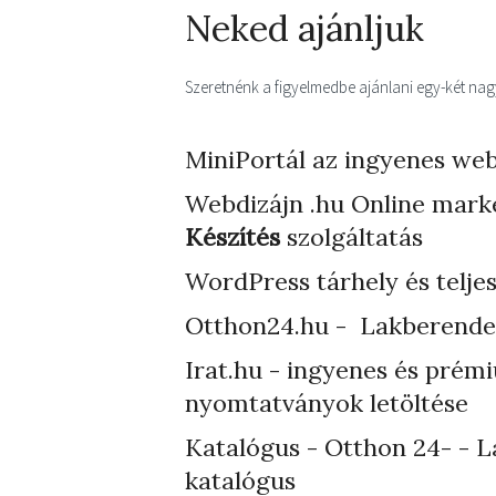
Neked ajánljuk
Szeretnénk a figyelmedbe ajánlani egy-két nagyo
MiniPortál az ingyenes web
Webdizájn
.hu Online mark
Készítés
szolgáltatás
WordPress tárhely
és telje
Otthon24.hu - Lakberende
Irat.hu - ingyenes és prém
nyomtatványok letöltése
Katalógus - Otthon 24- - L
katalógus